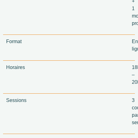
+
1
mo
pro
Format
En
li
Horaires
18
–
20
Sessions
3
co
pa
se