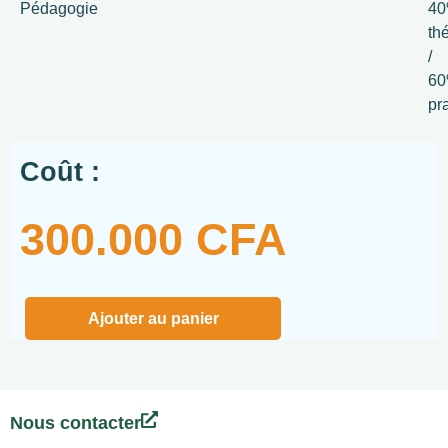
Pédagogie
4
th
/
6
pr
Coût :
300.000
CFA
Ajouter au panier
Nous contacter