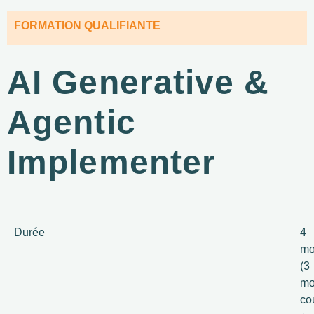
FORMATION QUALIFIANTE
AI Generative &
Agentic
Implementer
Durée
4
mo
(3
mo
co